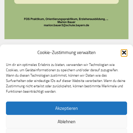
Cookie-Zustimmung verwalten
Du möchtest bei uns ein Praktikum machen?
Melde dich gerne bei unserer Praktikumslehrkraft
Um dir ein optimales Erlebnis zu bieten, verwenden wir Technologien wie
Cookies, um Geräteinformationen zu speichern und/oder darauf zuzugreifen.
Frau Marion Bauer
Wenn du diesen Technologien zustimmst, können wir Daten wie das
Surfverhalten oder eindeutige IDs auf dieser Website verarbeiten. Wenn du deine
Zustimmung nicht erteilst oder zurückziehst, können bestimmte Merkmale und
Funktionen beeinträchtigt werden.
Akzeptieren
Ablehnen
Grundschule Mühldorf a.Inn-Altmühldorf © 2026. Alle Rechte
vorbehalten.