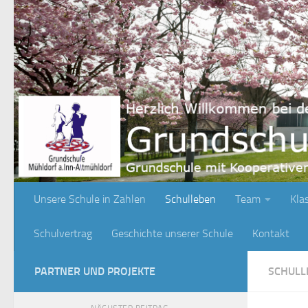
Zum Inhalt springen
Unsere Schule in Zahlen
Schulleben
Team
Kla
Schulvertrag
Geschichte unserer Schule
Kontakt
PARTNER UND PROJEKTE
SCHULL