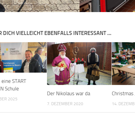
R DICH VIELLEICHT EBENFALLS INTERESSANT …
d eine START
N Schule
Der Nikolaus war da
Christmas
BER 2025
7. DEZEMBER 2020
14. DEZEMB