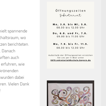
rhielt spannende
nthaltsraum, wo
zen berichteten.
n. Danach
urften auch
 erfuhren, wie
 krönenden
 wurden dabei
uren. Vielen Dank
!