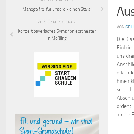
NÄCHSTER BEITRAG
Aus
Manege frei für unsere kleinen Stars!
VORHERIGER BEITRAG
VON
GRU
Konzert bayerisches Symphonieorchester
in Mößling
Die Kla
Einblic
uns dre
Anschli
erkunde
hineink
schnell
Abschlu
ordentl
an die 