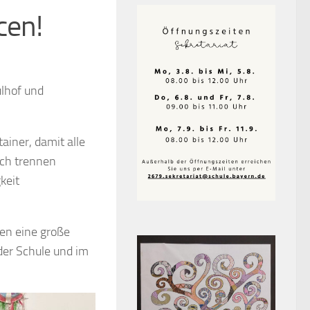
cen!
lhof und
ainer, damit alle
ich trennen
keit
en eine große
der Schule und im