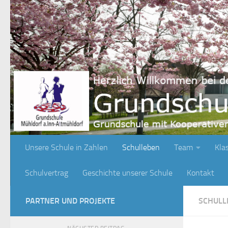
Zum Inhalt springen
Unsere Schule in Zahlen
Schulleben
Team
Kla
Schulvertrag
Geschichte unserer Schule
Kontakt
PARTNER UND PROJEKTE
SCHULL