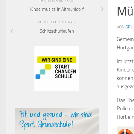
NÄCHSTER BEITRAG
Mül
Kindermusical in Altmühldorf
VORHERIGER BEITRAG
VON
GRU
Schlittschuhlaufen
Gemeins
Hortgar
Im letz
Kinder 
können.
ausgeze
Das The
Rolle u
Hort ei