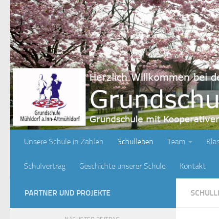
Zum Inhalt springen
Unsere Schule in Zahlen
Schulleben
Team
Kla
Schulvertrag
Geschichte unserer Schule
Kontakt
PARTNER UND PROJEKTE
SCHULL