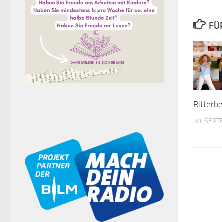
FÜ
Ritterb
30. SEP