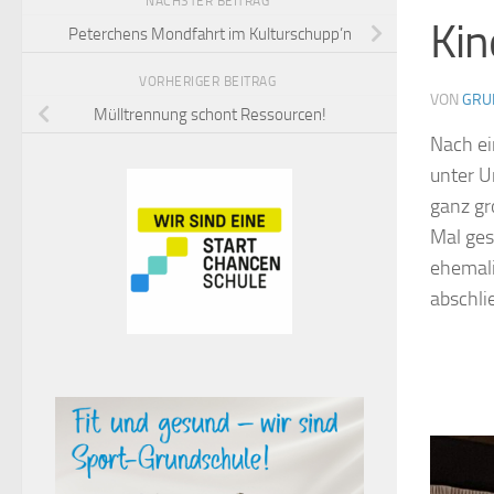
NÄCHSTER BEITRAG
Kin
Peterchens Mondfahrt im Kulturschupp’n
VORHERIGER BEITRAG
VON
GRU
Mülltrennung schont Ressourcen!
Nach ei
unter U
ganz gr
Mal ges
ehemali
abschli