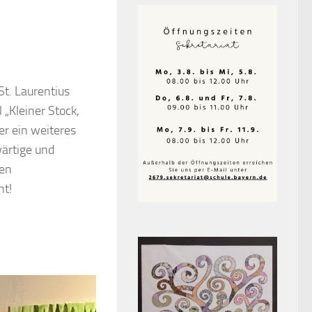
St. Laurentius
 „Kleiner Stock,
er ein weiteres
wärtige und
Den
nt!