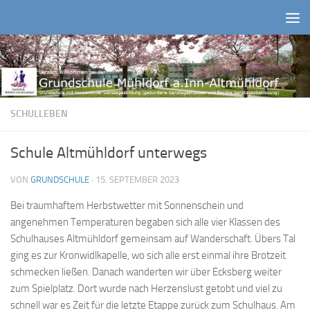
Zum Inhalt springen
SCHULLEBEN
Schule Altmühldorf unterwegs
VON
GRUNDSCHULE
·
15. SEPTEMBER 2023
Bei traumhaftem Herbstwetter mit Sonnenschein und
angenehmen Temperaturen begaben sich alle vier Klassen des
Schulhauses Altmühldorf gemeinsam auf Wanderschaft. Übers Tal
ging es zur Kronwidlkapelle, wo sich alle erst einmal ihre Brotzeit
schmecken ließen. Danach wanderten wir über Ecksberg weiter
zum Spielplatz. Dort wurde nach Herzenslust getobt und viel zu
schnell war es Zeit für die letzte Etappe zurück zum Schulhaus. Am