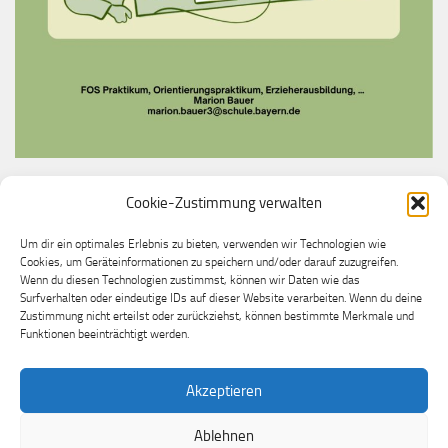
Cookie-Zustimmung verwalten
Du möchtest bei uns ein Praktikum machen?
Melde dich gerne bei unserer Praktikumslehrkraft
Um dir ein optimales Erlebnis zu bieten, verwenden wir Technologien wie
Cookies, um Geräteinformationen zu speichern und/oder darauf zuzugreifen.
Frau Marion Bauer
Wenn du diesen Technologien zustimmst, können wir Daten wie das
Surfverhalten oder eindeutige IDs auf dieser Website verarbeiten. Wenn du deine
Zustimmung nicht erteilst oder zurückziehst, können bestimmte Merkmale und
Funktionen beeinträchtigt werden.
Akzeptieren
Ablehnen
Grundschule Mühldorf a.Inn-Altmühldorf © 2026. Alle Rechte