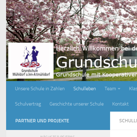
Zum Inhalt springen
Unsere Schule in Zahlen
Schulleben
Team
Kla
Schulvertrag
Geschichte unserer Schule
Kontakt
PARTNER UND PROJEKTE
SCHULL