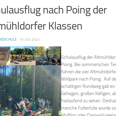
ulausflug nach Poing der
mühldorfer Klassen
NDSCHULE
·
19. JULI 2024
Schulausflug der Altmühldor
Poing. Bei sommerlichen T
fuhren die vier Altmühldorfe
Wildpark nach Poing. Auf 
schattigen Rundweg gab es v
Gehegen, großen Käfigen, a
freilaufend zu sehen. Desha
manche Futtertüte wurde v
Mufflon oder Damwild gekla