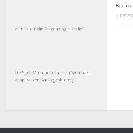
Briefe a
9. DEZE
Zum Schulradio "Regenbogen-Radio"
Die Stadt Mühldorf a. Inn ist Trägerin der
Kooperativen Ganztagesbildung.