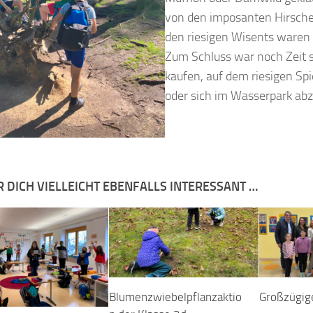
von den imposanten Hirsche
den riesigen Wisents waren 
Zum Schluss war noch Zeit si
kaufen, auf dem riesigen Spi
oder sich im Wasserpark ab
R DICH VIELLEICHT EBENFALLS INTERESSANT …
Blumenzwiebelpflanzaktio
Großzügig