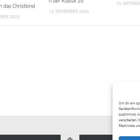
n der Klasse 2d
10. OKTOBE
n das Christkind
13. NOVEMBER 2024
MBER 2020
Um dir ein op
Geräteinforma
zustimmst, kö
verarbeiten. 
Merkmale und