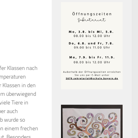
fer Klassen nach
emperaturen
r Klassen in den
dem überwiegend
iele Tiere in
ber auch
lb wurde so
on einem frechen
ut. Besonders