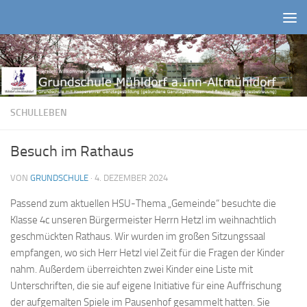
Zum Inhalt springen
SCHULLEBEN
Besuch im Rathaus
VON
GRUNDSCHULE
·
4. DEZEMBER 2024
Passend zum aktuellen HSU-Thema „Gemeinde“ besuchte die
Klasse 4c unseren Bürgermeister Herrn Hetzl im weihnachtlich
geschmückten Rathaus. Wir wurden im großen Sitzungssaal
empfangen, wo sich Herr Hetzl viel Zeit für die Fragen der Kinder
nahm. Außerdem überreichten zwei Kinder eine Liste mit
Unterschriften, die sie auf eigene Initiative für eine Auffrischung
der aufgemalten Spiele im Pausenhof gesammelt hatten. Sie