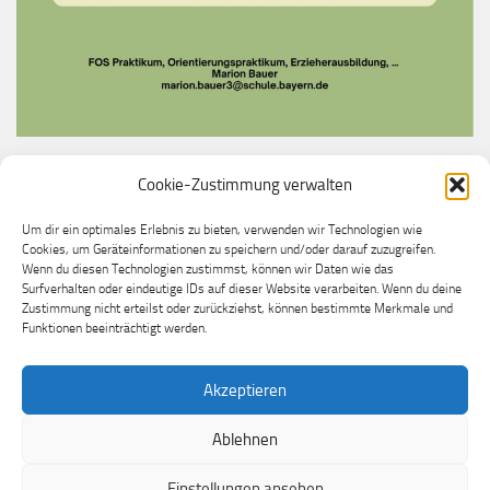
Cookie-Zustimmung verwalten
Du möchtest bei uns ein Praktikum machen?
Melde dich gerne bei unserer Praktikumslehrkraft
Um dir ein optimales Erlebnis zu bieten, verwenden wir Technologien wie
Cookies, um Geräteinformationen zu speichern und/oder darauf zuzugreifen.
Frau Marion Bauer
Wenn du diesen Technologien zustimmst, können wir Daten wie das
Surfverhalten oder eindeutige IDs auf dieser Website verarbeiten. Wenn du deine
Zustimmung nicht erteilst oder zurückziehst, können bestimmte Merkmale und
Funktionen beeinträchtigt werden.
Akzeptieren
Ablehnen
Grundschule Mühldorf a.Inn-Altmühldorf © 2026. Alle Rechte
vorbehalten.
Einstellungen ansehen