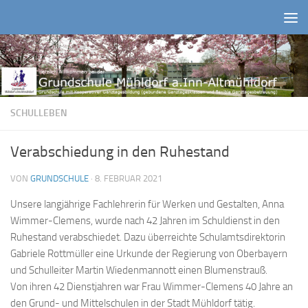
Zum Inhalt springen
SCHULLEBEN
Verabschiedung in den Ruhestand
VON
GRUNDSCHULE
·
8. FEBRUAR 2021
Unsere langjährige Fachlehrerin für Werken und Gestalten, Anna
Wimmer-Clemens, wurde nach 42 Jahren im Schuldienst in den
Ruhestand verabschiedet. Dazu überreichte Schulamtsdirektorin
Gabriele Rottmüller eine Urkunde der Regierung von Oberbayern
und Schulleiter Martin Wiedenmannott einen Blumenstrauß.
Von ihren 42 Dienstjahren war Frau Wimmer-Clemens 40 Jahre an
den Grund- und Mittelschulen in der Stadt Mühldorf tätig.